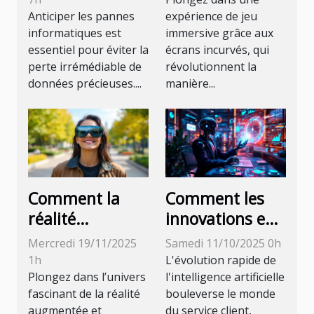
sauvegarder
écran incurvé ?
Anticiper les pannes
expérience de jeu
informatiques est
immersive grâce aux
vos données ?
essentiel pour éviter la
écrans incurvés, qui
perte irrémédiable de
révolutionnent la
données précieuses....
manière...
Comment la
Comment les
réalité
innovations en
augmentée
IA façonnent
Mercredi 19/11/2025
Samedi 11/10/2025 0h
transforme-t-
l'avenir du
1h
L'évolution rapide de
elle l'expérience
service client ?
Plongez dans l’univers
l'intelligence artificielle
fascinant de la réalité
bouleverse le monde
utilisateur ?
augmentée et
du service client,