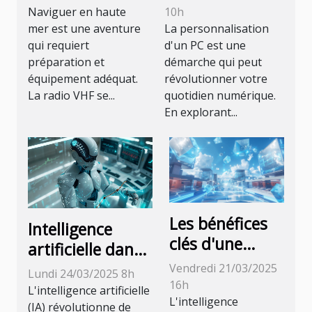
vos sorties en
peut
Naviguer en haute
10h
mer
transformer
mer est une aventure
La personnalisation
qui requiert
d'un PC est une
votre
préparation et
démarche qui peut
expérience
équipement adéquat.
révolutionner votre
informatique
La radio VHF se...
quotidien numérique.
En explorant...
Les bénéfices
Intelligence
clés d'une
artificielle dans
formation en
la santé
Vendredi 21/03/2025
Lundi 24/03/2025 8h
intelligence
16h
personnalisation
L'intelligence artificielle
artificielle en
L'intelligence
et prévention
(IA) révolutionne de