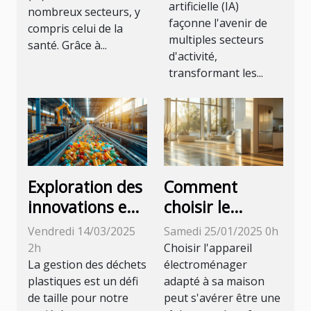
artificielle (IA)
ligne
nombreux secteurs, y
grâce aux
façonne l'avenir de
compris celui de la
avancées
multiples secteurs
santé. Grâce à...
technologiques
d'activité,
transformant les...
Exploration des
Comment
innovations en
choisir le
recyclage des
meilleur
Vendredi 14/03/2025
Samedi 25/01/2025 0h
plastiques dans
appareil
2h
Choisir l'appareil
l'industrie
électroménager
La gestion des déchets
électroménager
plastiques est un défi
adapté à sa maison
pour votre
de taille pour notre
peut s'avérer être une
maison