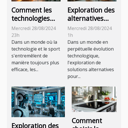
Comment les
Exploration des
technologies
alternatives
portables
francophones
Mercredi 28/08/2024
Mercredi 28/08/2024
améliorent
gratuites aux
23h
1h
l'expérience des
chatbots basés
Dans un monde où la
Dans un monde en
technologie et le sport
perpétuelle évolution
coureurs
sur l'IA
s'entremêlent de
technologique,
manière toujours plus
l'exploration de
efficace, les...
solutions alternatives
pour...
Comment
Exploration des