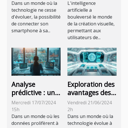
smartphone à
des 5
Dans un monde où la
L'intelligence
la télévision
principaux
technologie ne cesse
artificielle a
d'évoluer, la possibilité
bouleversé le monde
générateurs
de connecter son
de la création visuelle,
d'images basés
smartphone à sa...
permettant aux
sur l'IA en 2024
utilisateurs de...
Analyse
Exploration des
prédictive : un
avantages des
outil
versions
Mercredi 17/07/2024
Vendredi 21/06/2024
indispensable
premium des
15h
2h
pour les futurs
technologies de
Dans un monde où les
Dans un monde où la
données prolifèrent à
technologie évolue à
data analysts
génération de