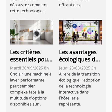
découvrez comment
offrant des...
cette technologie...
Les critères
Les avantages
essentiels pour
écologiques de
sélectionner
la technologie
Mardi 30/09/2025 8h
Jeudi 28/08/2025 3h
une machine à
interactive dans
Choisir une machine à
À l’ère de la transition
laver efficace
l'hôtellerie
laver performante
écologique, l’adoption
peut sembler
de la technologie
complexe face à la
interactive dans
multitude d'options
l’hôtellerie
disponibles sur...
représente...