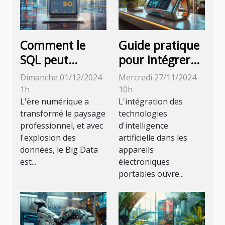
Comment le
Guide pratique
SQL peut
pour intégrer
transformer
des
Dimanche 01/12/2024
Mercredi 27/11/2024
votre carrière
technologies
1h
10h
dans le Big Data
d'IA dans des
L'ère numérique a
L'intégration des
transformé le paysage
technologies
appareils
professionnel, et avec
d'intelligence
électroniques
l'explosion des
artificielle dans les
portables
données, le Big Data
appareils
est...
électroniques
portables ouvre...