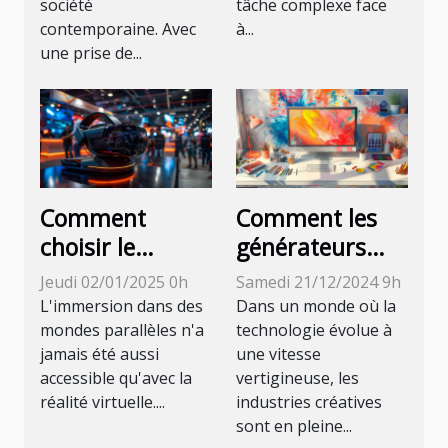
société
tâche complexe face
contemporaine. Avec
à...
une prise de...
Comment
Comment les
choisir le
générateurs
simulateur de
d'images par IA
Jeudi 02/01/2025 0h
Samedi 21/12/2024 9h
réalité virtuelle
transforment-
L'immersion dans des
Dans un monde où la
idéal pour votre
ils les industries
mondes parallèles n'a
technologie évolue à
jamais été aussi
une vitesse
événement
créatives ?
accessible qu'avec la
vertigineuse, les
réalité virtuelle....
industries créatives
sont en pleine...