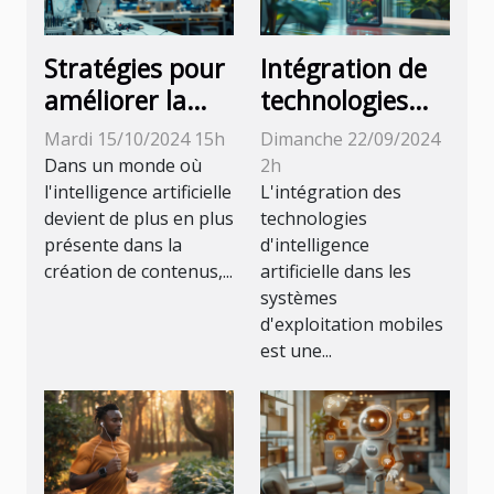
Stratégies pour
Intégration de
améliorer la
technologies
précision des
d'IA dans les
Mardi 15/10/2024 15h
Dimanche 22/09/2024
détecteurs d'IA
systèmes
Dans un monde où
2h
dans la
d'exploitation
l'intelligence artificielle
L'intégration des
devient de plus en plus
technologies
rédaction de
mobiles :
présente dans la
d'intelligence
contenu
avantages et
création de contenus,...
artificielle dans les
défis
systèmes
d'exploitation mobiles
est une...