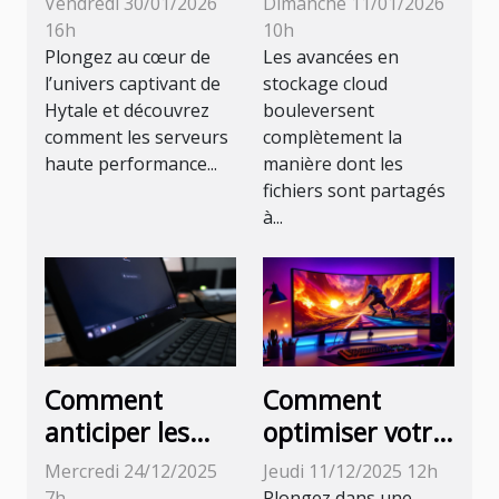
Vendredi 30/01/2026
Dimanche 11/01/2026
transforme
transforment-
16h
10h
l'expérience de
elles le partage
Plongez au cœur de
Les avancées en
l’univers captivant de
stockage cloud
jeu Hytale ?
de fichiers ?
Hytale et découvrez
bouleversent
comment les serveurs
complètement la
haute performance...
manière dont les
fichiers sont partagés
à...
Comment
Comment
anticiper les
optimiser votre
pannes de votre
expérience de
Mercredi 24/12/2025
Jeudi 11/12/2025 12h
ordinateur pour
jeu avec un
7h
Plongez dans une