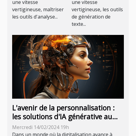
une vitesse
une vitesse
texte basées
vertigineuse, maîtriser
vertigineuse, les outils
sur l'IA
les outils d'analyse...
de génération de
texte...
L'avenir de la personnalisation :
les solutions d'IA générative au
service de l'expérience utilisateur
Mercredi 14/02/2024 19h
Dans un monde où la digitalisation avance à