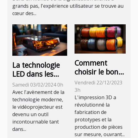
grands pas, l'expérience utilisateur se trouve au
cœur des...
Comment
La technologie
choisir le bon
LED dans les
filament pour
vidéoprojecteurs
Vendredi 22/12/2023
Samedi 03/02/2024 0h
votre
3h
: avantages et
Avec l'avènement de la
imprimante 3D
L'impression 3D a
inconvénients
technologie moderne,
révolutionné la
le vidéoprojecteur est
fabrication de
devenu un outil
prototypes et la
incontournable tant
production de pièces
dans...
sur mesure, ouvrant...