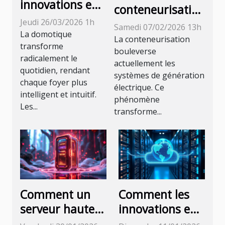
innovations en
conteneurisation
domotique
révolutionne les
Jeudi 26/03/2026 1h
Samedi 07/02/2026 13h
façonnent
La domotique
systèmes de
La conteneurisation
l'avenir du
transforme
génération
bouleverse
radicalement le
confort
actuellement les
électrique ?
quotidien, rendant
domestique ?
systèmes de génération
chaque foyer plus
électrique. Ce
intelligent et intuitif.
phénomène
Les...
transforme...
Comment un
Comment les
serveur haute
innovations en
performance
stockage cloud