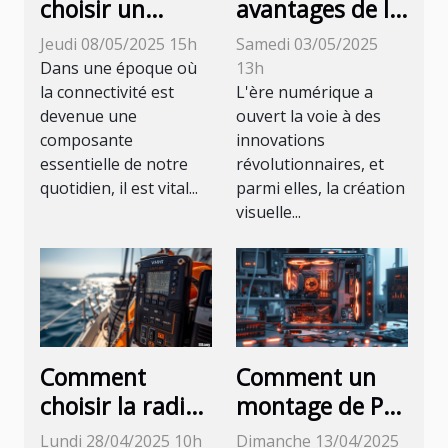
choisir un
avantages de la
service local
création visuelle
Jeudi 08/05/2025 15h
Samedi 03/05/2025
pour
assistée par IA
Dans une époque où
13h
l'installation de
pour les
la connectivité est
L'ère numérique a
devenue une
ouvert la voie à des
votre internet
professionnels
composante
innovations
par satellite
essentielle de notre
révolutionnaires, et
quotidien, il est vital...
parmi elles, la création
visuelle...
Comment
Comment un
choisir la radio
montage de PC
VHF idéale pour
sur mesure
Lundi 28/04/2025 10h
Dimanche 13/04/2025