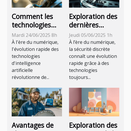
Comment les
Exploration des
technologies
dernières
d'intelligence
technologies en
Mardi 24/06/2025 8h
Jeudi 05/06/2025 1h
artificielle
matière de
À l'ère du numérique,
À l’ère du numérique,
peuvent
sécurité
l'évolution rapide des
la sécurité discrète
technologies
connaît une évolution
transformer le
discrète
d'intelligence
rapide grâce à des
service client
artificielle
technologies
révolutionne de...
toujours...
Avantages de
Exploration des