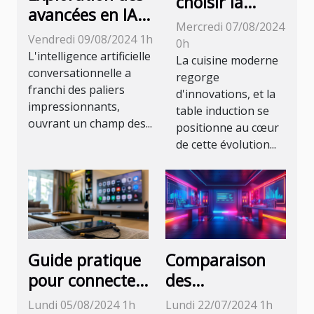
choisir la
avancées en IA
meilleure
Mercredi 07/08/2024
conversationnelle
Vendredi 09/08/2024 1h
table
0h
avec la dernière
L'intelligence artificielle
induction
La cuisine moderne
mise à jour
conversationnelle a
regorge
pour votre
franchi des paliers
d'innovations, et la
cuisine en
impressionnants,
table induction se
2024
ouvrant un champ des...
positionne au cœur
de cette évolution...
Guide pratique
Comparaison
pour connecter
des
son
fonctionnalités
Lundi 05/08/2024 1h
Lundi 22/07/2024 1h