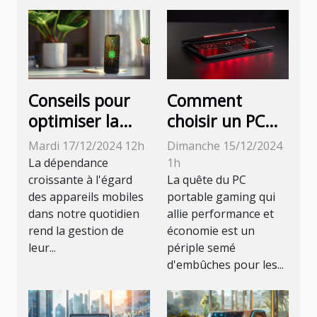
Conseils pour
Comment
optimiser la
choisir un PC
durée de vie de
portable
Mardi 17/12/2024 12h
Dimanche 15/12/2024
la batterie des
gaming
La dépendance
1h
appareils
économique et
croissante à l'égard
La quête du PC
des appareils mobiles
portable gaming qui
mobiles
performant
dans notre quotidien
allie performance et
rend la gestion de
économie est un
leur...
périple semé
d'embûches pour les...