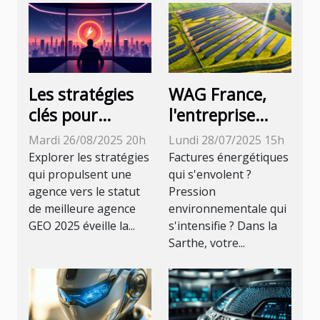
Les stratégies
WAG France,
clés pour
l'entreprise
devenir la
spécialisée dans
Mardi 26/08/2025 20h
Lundi 28/07/2025 15h
meilleure
les énergies
Explorer les stratégies
Factures énergétiques
agence GEO
renouvelables
qui propulsent une
qui s'envolent ?
agence vers le statut
Pression
2025
au Mans
de meilleure agence
environnementale qui
GEO 2025 éveille la...
s'intensifie ? Dans la
Sarthe, votre...