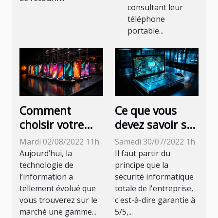
consultant leur
téléphone
portable...
Comment
Ce que vous
choisir votre
devez savoir sur
Smartphone en
la sécurité
Mardi 02/08/2022 11h
Samedi 30/07/2022 1h
Août 2022 ?
informatique
Aujourd’hui, la
Il faut partir du
technologie de
principe que la
l’information a
sécurité informatique
tellement évolué que
totale de l'entreprise,
vous trouverez sur le
c'est-à-dire garantie à
marché une gamme...
5/5,...