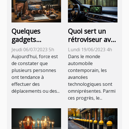
Quelques
Quoi sert un
gadgets
rétroviseur avec
technologiques
caméra de recul
Jeudi 06/07/2023 5h
Lundi 19/06/2023 4h
indispensables
?
Aujourd’hui, force est
Dans le monde
pour le voyage
de constater que
automobile
plusieurs personnes
contemporain, les
ont tendance à
avancées
effectuer des
technologiques sont
déplacements ou des...
omniprésentes. Parmi
ces progrès, le...