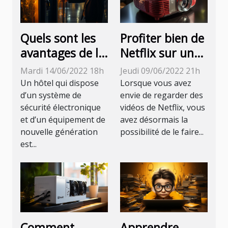
Quels sont les
Profiter bien de
avantages de la
Netflix sur un
sécurité
vidéoprojecteur
Mardi 14/06/2022 18h
Jeudi 09/06/2022 21h
électronique
: comment s'y
Un hôtel qui dispose
Lorsque vous avez
pour les hôtels
prendre ?
d’un système de
envie de regarder des
sécurité électronique
vidéos de Netflix, vous
?
et d’un équipement de
avez désormais la
nouvelle génération
possibilité de le faire...
est...
Comment
Apprendre