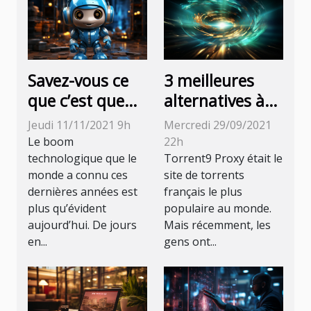
Savez-vous ce
3 meilleures
que c’est que
alternatives à
les chatbots ?
Torrent9 en
Jeudi 11/11/2021 9h
Mercredi 29/09/2021
Cet article vous
2021
Le boom
22h
en parle
technologique que le
Torrent9 Proxy était le
monde a connu ces
site de torrents
dernières années est
français le plus
plus qu’évident
populaire au monde.
aujourd’hui. De jours
Mais récemment, les
en...
gens ont...