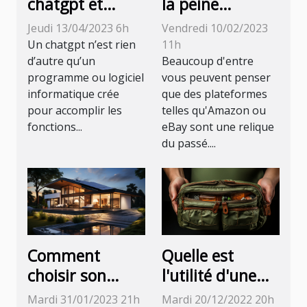
chatgpt et
la peine
comment s’en
d'utiliser les
Jeudi 13/04/2023 6h
Vendredi 10/02/2023
servir ?
plateformes de
Un chatgpt n’est rien
11h
vente dans le
d’autre qu’un
Beaucoup d'entre
programme ou logiciel
vous peuvent penser
commerce
informatique crée
que des plateformes
numérique ?
pour accomplir les
telles qu'Amazon ou
fonctions...
eBay sont une relique
du passé....
Comment
Quelle est
choisir son
l'utilité d'une
panneau
pochette
Mardi 31/01/2023 21h
Mardi 20/12/2022 20h