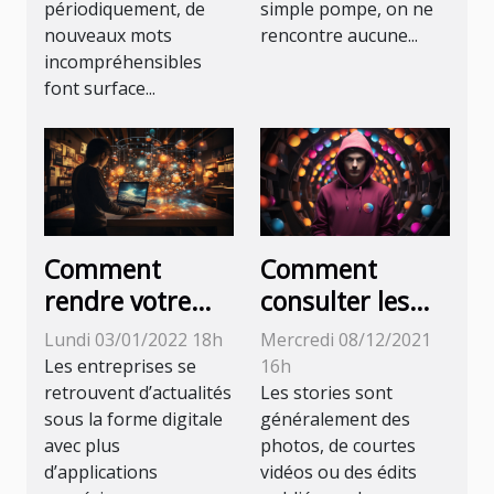
périodiquement, de
simple pompe, on ne
sur Internet
nouveaux mots
rencontre aucune...
incompréhensibles
font surface...
Comment
Comment
rendre votre
consulter les
entreprise
stories sur
Lundi 03/01/2022 18h
Mercredi 08/12/2021
digitale ?
Instagram de
Les entreprises se
16h
manière
retrouvent d’actualités
Les stories sont
sous la forme digitale
généralement des
anonyme ?
avec plus
photos, de courtes
d’applications
vidéos ou des édits