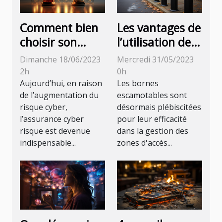
Comment bien
Les vantages de
choisir son
l’utilisation des
assurance
bornes
Dimanche 18/06/2023
Mercredi 31/05/2023
cyber ?
escamotables :
2h
0h
une solution
Aujourd’hui, en raison
Les bornes
de l’augmentation du
escamotables sont
pratique et
risque cyber,
désormais plébiscitées
polyvalente
l’assurance cyber
pour leur efficacité
risque est devenue
dans la gestion des
indispensable...
zones d'accès...