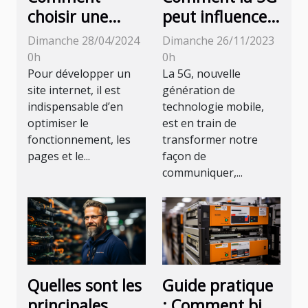
peut influencer
choisir une
la prise de
agence web à
Dimanche 26/11/2023
Dimanche 28/04/2024
décision d'un
la-valette-du-
0h
0h
directeur
var ?
La 5G, nouvelle
Pour développer un
génération de
site internet, il est
général ?
technologie mobile,
indispensable d’en
est en train de
optimiser le
transformer notre
fonctionnement, les
façon de
pages et le...
communiquer,...
Quelles sont les
Guide pratique
principales
: Comment bien