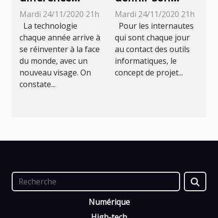
existe-t-il entre
projet de site
Mardi 24/11/2020 21h
Mardi 24/11/2020 21h
la
internet à
La technologie
Pour les internautes
reconnaissance
travers un plan
chaque année arrive à
qui sont chaque jour
se réinventer à la face
au contact des outils
faciale et la
de maintenance
du monde, avec un
informatiques, le
technologie de
du site Web ?
nouveau visage. On
concept de projet...
comparaison
constate...
faciale en
termes de
vérification
d’identité
biométrique ?
Numérique
High-tech