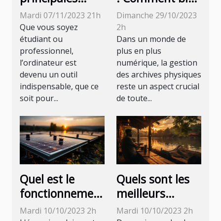
raisons de faire
choisir votre
Mardi 07/11/2023 21h
Dimanche 29/10/2023
appel à un
espace de
Que vous soyez
2h
informaticien
stockage pour
étudiant ou
Dans un monde de
professionnel,
plus en plus
certifié ?
archives
l’ordinateur est
numérique, la gestion
physiques
devenu un outil
des archives physiques
indispensable, que ce
reste un aspect crucial
soit pour...
de toute...
Quel est le
Quels sont les
fonctionnement
meilleurs
de l'installation
métiers pour
Mardi 10/10/2023 2h
Mardi 10/10/2023 2h