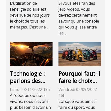
solaire ?
Smitch?
L’utilisation de
Si vous êtes fan des
l’énergie solaire est
jeux vidéos, vous
devenue de nos jours
devrez certainement
le choix de tous les
savoir qu'une console
ménages. C’est une...
qui vous glisse entre
les...
Technologie :
Pourquoi faut-il
parlons des
faire le choix
deux meilleurs
d'une
Lundi 28/11/2022 19h
Vendredi 02/09/2022
jeux d'avions
trottinette
À l’époque où nous
16h
adulte classique
vivons, nous n’avons
Lorsque vous aimez
plus besoin d’avoir un
faire du sport, vous
?