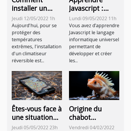
installer un
Javascript :
climatiseur
comment s’y
Jeudi 12/05/2022 1h
Lundi 09/05/2022 11h
réversible ?
prendre ?
Aujourd'hui, pour se
Vous avez d’apprendre
protéger des
Javascript le langage
températures
informatique universel
extrêmes, l'installation
permettant de
d'un climatiseur
développer et créer
réversible est...
les...
Êtes-vous face à
Origine du
une situation
chabot
de perte d’un
Messenger
Jeudi 05/05/2022 23h
Vendredi 04/02/2022