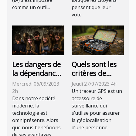
connaître
comme un outil...
pensent que leur
vote...
Les dangers de
Quels sont les
la dépendance
critères de
à la technologie
choix d’un
Mercredi 06/09/2023
Jeudi 27/07/2023 4h
traceur GPS ?
2h
Un traceur GPS est un
Dans notre société
accessoire de
moderne, la
surveillance qui
technologie est
s’utilise pour assurer
omniprésente. Alors
la géolocalisation
que nous bénéficions
d’une personne...
de ses avantages...