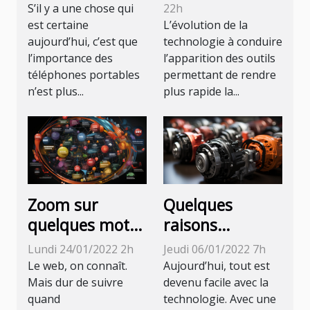
iPhone ? Pas de
S’il y a une chose qui
22h
panique, voici
est certaine
L’évolution de la
aujourd’hui, c’est que
technologie à conduire
comment le
l’importance des
l’apparition des outils
retrouver.
téléphones portables
permettant de rendre
n’est plus...
plus rapide la...
Zoom sur
Quelques
quelques mots
raisons
récemment
d’utiliser une
Lundi 24/01/2022 2h
Jeudi 06/01/2022 7h
créés et qui
pompe
Le web, on connaît.
Aujourd’hui, tout est
sont le plus
hydraulique
Mais dur de suivre
devenu facile avec la
quand
technologie. Avec une
souvent utilisés