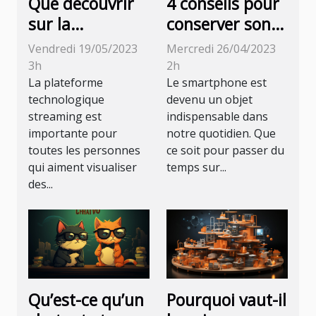
Que découvrir
4 conseils pour
sur la
conserver son
plateforme
smartphone en
Vendredi 19/05/2023
Mercredi 26/04/2023
technologique
bon état
3h
2h
streaming ?
La plateforme
Le smartphone est
technologique
devenu un objet
streaming est
indispensable dans
importante pour
notre quotidien. Que
toutes les personnes
ce soit pour passer du
qui aiment visualiser
temps sur...
des...
Qu’est-ce qu’un
Pourquoi vaut-il