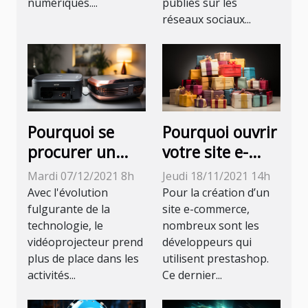
numériques....
publiés sur les
réseaux sociaux...
Pourquoi se
Pourquoi ouvrir
procurer un
votre site e-
vidéoprojecteur
commerce avec
Mardi 07/12/2021 8h
Jeudi 18/11/2021 14h
?
prestashop ?
Avec l'évolution
Pour la création d’un
fulgurante de la
site e-commerce,
technologie, le
nombreux sont les
vidéoprojecteur prend
développeurs qui
plus de place dans les
utilisent prestashop.
activités...
Ce dernier...