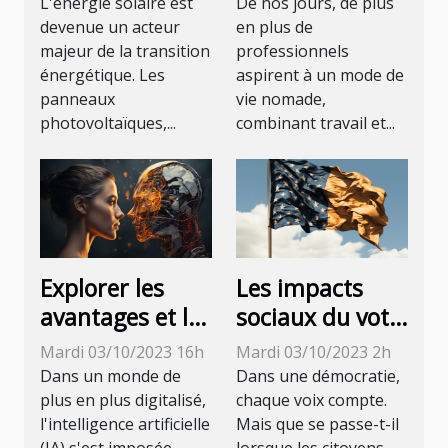
d'un système
devenir un
L'énergie solaire est
De nos jours, de plus
de panneaux
Digital Nomad ?
devenue un acteur
en plus de
majeur de la transition
professionnels
photovoltaïques
énergétique. Les
aspirent à un mode de
?
panneaux
vie nomade,
photovoltaïques,...
combinant travail et...
Explorer les
Les impacts
avantages et les
sociaux du vote
inconvénients
inutile en
Mardi 03/10/2023 16h
Mardi 03/10/2023 2h
des outils IA
France
Dans un monde de
Dans une démocratie,
que vous
plus en plus digitalisé,
chaque voix compte.
l'intelligence artificielle
Mais que se passe-t-il
devriez
(IA) s'est imposée
lorsque les citoyens