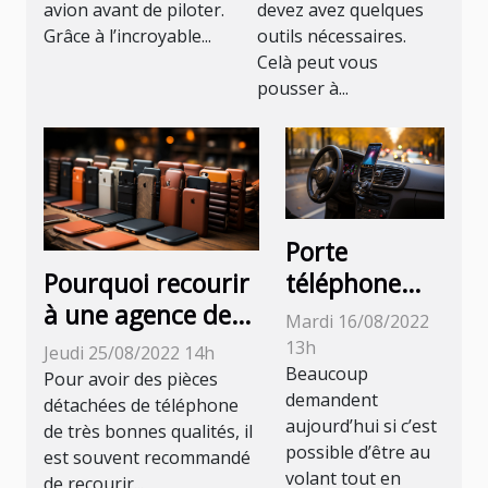
avion avant de piloter.
devez avez quelques
Grâce à l’incroyable...
outils nécessaires.
Celà peut vous
pousser à...
Porte
téléphone
Pourquoi recourir
voiture :
à une agence de
Mardi 16/08/2022
définition et
commercialisation
13h
Jeudi 25/08/2022 14h
avantages de
d’accessoires de
Beaucoup
Pour avoir des pièces
demandent
cet
Smartphone ?
détachées de téléphone
aujourd’hui si c’est
de très bonnes qualités, il
accessoire
possible d’être au
est souvent recommandé
volant tout en
de recourir...