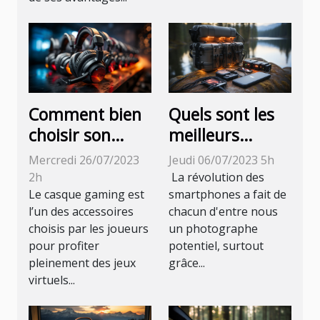
Comment bien
Quels sont les
choisir son
meilleurs
casque gaming
accessoires
Mercredi 26/07/2023
Jeudi 06/07/2023 5h
?
pour prendre
2h
La révolution des
de belles vues
Le casque gaming est
smartphones a fait de
l’un des accessoires
chacun d'entre nous
avec un
choisis par les joueurs
un photographe
téléphone ?
pour profiter
potentiel, surtout
pleinement des jeux
grâce...
virtuels...