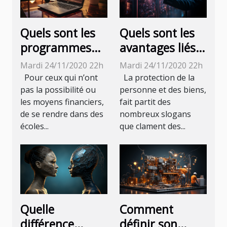
Quels sont les
Quels sont les
programmes
avantages liés à
offerts par la
l’utilisation de
Mardi 24/11/2020 22h
Mardi 24/11/2020 22h
MBA en ligne ?
la
Pour ceux qui n’ont
La protection de la
biométrie pour
pas la possibilité ou
personne et des biens,
les moyens financiers,
fait partit des
la sécurité ?
de se rendre dans des
nombreux slogans
écoles...
que clament des...
Quelle
Comment
différence
définir son