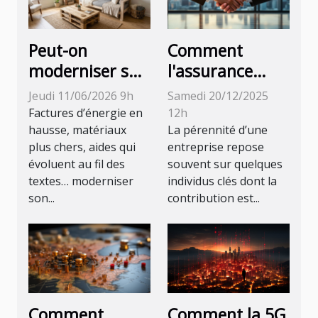
Peut-on
Comment
moderniser son
l'assurance
logement sans
pour personne
Jeudi 11/06/2026 9h
Samedi 20/12/2025
exploser son
clé sécurise
Factures d’énergie en
12h
budget travaux
l'avenir de votre
hausse, matériaux
La pérennité d’une
plus chers, aides qui
entreprise repose
?
entreprise ?
évoluent au fil des
souvent sur quelques
textes… moderniser
individus clés dont la
son...
contribution est...
Comment la 5G
Comment