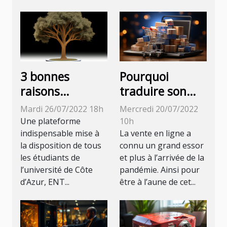
3 bonnes
Pourquoi
raisons
traduire son
d’utiliser ENT
site e-
Mardi 26/07/2022 18h
Mercredi 20/07/2022
UNICE
commerce ?
Une plateforme
10h
indispensable mise à
La vente en ligne a
la disposition de tous
connu un grand essor
les étudiants de
et plus à l’arrivée de la
l’université de Côte
pandémie. Ainsi pour
d’Azur, ENT...
être à l’aune de cet...